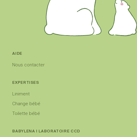
AIDE
Nous contacter
EXPERTISES
Liniment
Change bébé
Toilette bébé
BABYLENA I LABORATOIRE CCD