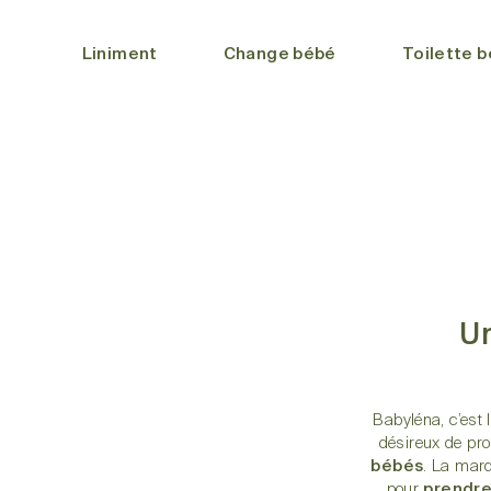
Liniment
Change bébé
Toilette 
Un
Babyléna, c’est l
désireux de pro
bébés
. La marq
pour
prendre