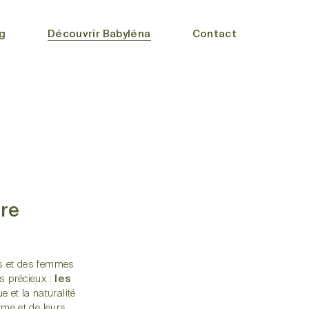
g
Découvrir Babyléna
Contact
tre
s et des femmes
s précieux :
les
e et la naturalité
rme et de leurs