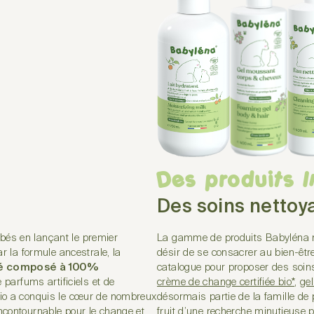
Des produits 
Des soins nettoy
La gamme de produits Babyléna n
bés en lançant le premier
désir de se consacrer au bien-êtr
r la formule ancestrale, la
catalogue pour proposer des soin
bé composé à 100%
crème de change certifiée bio*
,
gel
parfums artificiels et de
désormais partie de la famille de
bio a conquis le cœur de nombreux
fruit d’une recherche minutieuse pr
incontournable pour le
change et