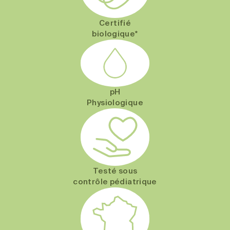
Certifié
biologique*
pH
Physiologique
Testé sous
contrôle pédiatrique