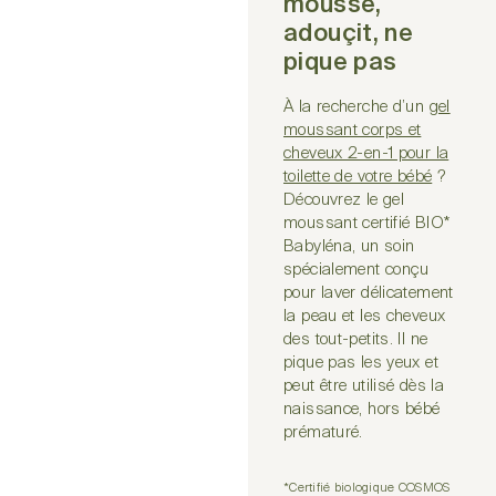
mousse,
adouçit, ne
pique pas
À la recherche d’un
gel
moussant corps et
cheveux 2-en-1 pour la
toilette de votre bébé
?
Découvrez le gel
moussant certifié BIO*
Babyléna, un soin
spécialement conçu
pour laver délicatement
la peau et les cheveux
des tout-petits. Il ne
pique pas les yeux et
peut être utilisé dès la
naissance, hors bébé
prématuré.
*Certifié biologique COSMOS