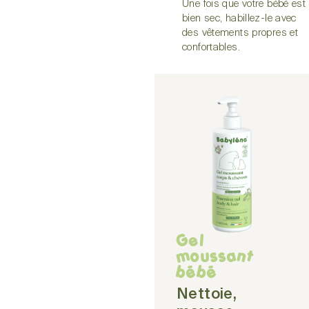
Une fois que votre bébé est
bien sec, habillez-le avec
des vêtements propres et
confortables.
Gel
moussant
bébé
Nettoie,