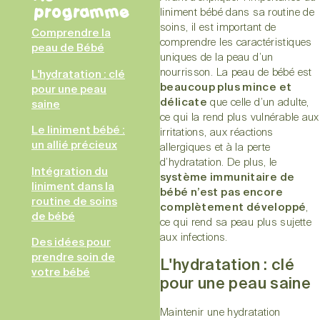
programme
liniment bébé dans sa routine de
soins, il est important de
Comprendre la
comprendre les caractéristiques
peau de Bébé
uniques de la peau d’un
nourrisson. La peau de bébé est
L'hydratation : clé
beaucoup plus mince et
pour une peau
délicate
que celle d’un adulte,
saine
ce qui la rend plus vulnérable aux
Le liniment bébé :
irritations, aux réactions
un allié précieux
allergiques et à la perte
d’hydratation. De plus, le
Intégration du
système immunitaire de
liniment dans la
bébé n’est pas encore
routine de soins
complètement développé
,
de bébé
ce qui rend sa peau plus sujette
aux infections.
Des idées pour
prendre soin de
L'hydratation : clé
votre bébé
pour une peau saine
Maintenir une hydratation