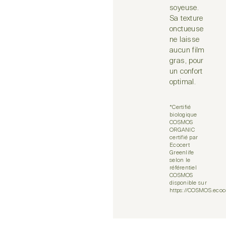
soyeuse.
Sa texture
onctueuse
ne laisse
aucun film
gras, pour
un confort
optimal.
*Certifié
biologique
COSMOS
ORGANIC
certifié par
Ecocert
Greenlife
selon le
référentiel
COSMOS
disponible sur
https://COSMOS.ecoc