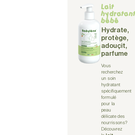
Lait
hydratan
bébé
Hydrate,
protège,
adouçit,
parfume
Vous
recherchez
un soin
hydratant
spécifiquement
formulé
pour la
peau
délicate des
nourrissons?
Découvrez