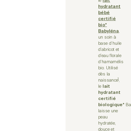
le
lait
hydratant
bébé
certifié
bio*
Babyléna
,
un soin à
base d’huile
d’abricot et
d’eau florale
d’hamamélis
bio. Utilisé
dès la
1
naissance
,
le
lait
hydratant
certifié
biologique*
Ba
laisse une
peau
hydratée,
douce et