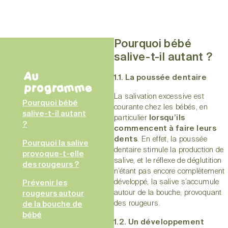
Pourquoi bébé
salive-t-il autant ?
Au
1.1. La poussée dentaire
programme
La salivation excessive est
Pourquoi bébé
courante chez les bébés, en
salive-t-il autant
particulier
lorsqu’ils
?
commencent à faire leurs
dents
. En effet, la poussée
Pourquoi la salive
dentaire stimule la production de
provoque-t-elle
salive, et le réflexe de déglutition
des rougeurs ?
n’étant pas encore complètement
développé, la salive s’accumule
Prévenir les
autour de la bouche, provoquant
rougeurs autour
des rougeurs.
de la bouche de
bébé
1.2. Un développement