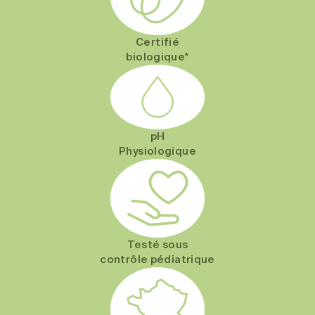
Certifié
biologique*
pH
Physiologique
Testé sous
contrôle pédiatrique