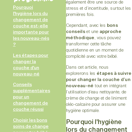
également être une source de
Pourquoi
stress et d’incertitude, surtout les
l'hygiène lors du
premières fois.
changement de
Cependant, avec les
bons
couche est-elle
conseils
et une
approche
importante pour
méthodique
, vous pouvez
les nouveau-nés
transformer cette tâche
?
quotidienne en un moment de
Les étapes pour
complicité avec votre bébé.
changer la
Dans cet article, nous
couche d'un
explorerons les
étapes à suivre
nouveau-né
pour changer la couche d’un
Conseils
nouveau-né
tout en intégrant
supplémentaires
l’utilisation d’eau nettoyante, de
pour un
crème de change et de liniment
changement de
oléo-calcaire pour assurer une
couche réussi
hygiène optimale.
Choisir les bons
Pourquoi l'hygiène
soins de change
lors du changement