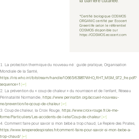
la barrière cutanée.
*Certifié biologique COSMOS
ORGANIC certifié par Ecocert
Greenlife selon le référentiel
COSMOS disponible sur
https://COSMOS.ecocert.com
La protection thermique du nouveau-né : guide pratique, Organisation
Mondiale de la Santé,
https://iris.who.int/bitstream/handle/10665/63987/WHO_RHT_MSM_97.2_fre.pdf?
sequence=1
[
↩
]
La prévention du « coup de chaleur » du nourrisson et de l’enfant, Réseau
Périnatalité Normandie,
https://www.perinatbn.org/accueil-nouveau-
ne/prevention/le-qcoup-de-chaleur
[
↩
]
Coup de chaleur, la Croix Rouge,
https://www.croix-rouge.fr/Je-me-
forme/Particuliers/Les-accidents-de-l-ete/Coup-de-chaleur
[
↩
]
Comment faire pour savoir si mon bébé a trop chaud, Le Repère des Pirates,
https://www.lereperedespirates.fr/comment-faire-pour-savoir-si-mon-bebe-a-
trop-chaud/
[
↩
]