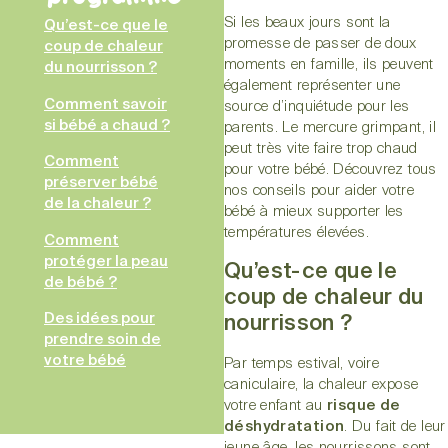
Si les beaux jours sont la
Qu’est-ce que le
promesse de passer de doux
coup de chaleur
moments en famille, ils peuvent
du nourrisson ?
également représenter une
Comment savoir
source d’inquiétude pour les
si bébé a chaud ?
parents. Le mercure grimpant, il
peut très vite faire trop chaud
Comment
pour votre bébé. Découvrez tous
préserver bébé
nos conseils pour aider votre
de la chaleur ?
bébé à mieux supporter les
températures élevées.
Comment
protéger la peau
Qu’est-ce que le
de bébé ?
coup de chaleur du
Des idées pour
nourrisson ?
prendre soin de
votre bébé
Par temps estival, voire
caniculaire, la chaleur expose
votre enfant au
risque de
déshydratation
. Du fait de leur
jeune âge, les nourrissons sont