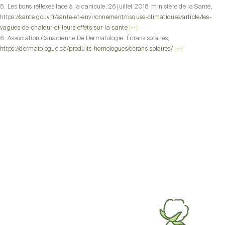
Les bons réflexes face à la canicule, 26 juillet 2018, ministère de la Santé,
https://sante.gouv.fr/sante-et-environnement/risques-climatiques/article/les-
vagues-de-chaleur-et-leurs-effets-sur-la-sante
[
↩
]
Association Canadienne De Dermatologie. Écrans solaires,
https://dermatologue.ca/produits-homologues/ecrans-solaires/
[
↩
]